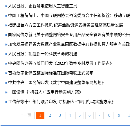
人民日报：更智慧地使用人工智能工具
福建出台六方面工作意见 统筹金融资源支持民营经济高质量发展
人民日报：把握新一轮科技革命的机遇
中央网信办等五部门印发《2023年数字乡村发展工作要点》
首项数字化供应链国际标准在国际电联正式发布
中共中央 国务院印发《数字中国建设整体布局规划》
一图读懂《“机器人+”应用行动实施方案》
工信部等十七部门联合印发《“机器人+”应用行动实施方案》
上一页
1
2
3
4
5
6
7
8
9
1