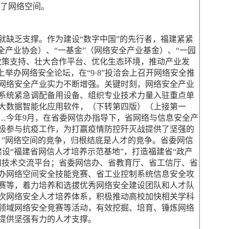
化了网络空间。
缺乏支撑。作为建设“数字中国”的先行者，福建紧紧
全产业协会）、“一基金”（网络安全产业基金）、“一园
政策支持、壮大合作平台、优化生态环境，推动产业发
上举办网络安全论坛，在“9·8”投洽会上召开网络安全推
网络安全产业实力不断增强。关键时刻，网络安全产业
系统紧急调配备用设备、组织专业技术力量入驻重点单
大数据智能化应用软件，（下转第四版）（上接第一
…今年9月，在省委网信办指导下，省网络与信息安全产
极参与抗疫工作，为打赢疫情防控歼灭战提供了坚强的
。”网络空间的竞争，归根结底是人才的竞争。省委网信
设“福建省网信人才培养示范基地”，打造福建省“政产
和技术交流平台；省委网信办、省教育厅、省工信厅、省
办网络空间安全技能竞赛、省工业控制系统信息安全攻
赛等，着力培养和选拔优秀网络安全建设团队和人才队
次网络安全人才培养体系，积极推动高校加快相关学科
领域网络安全竞赛等活动，有效挖掘、培育、锤炼网络
提供坚强有力的人才支撑。