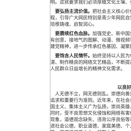
响。这就要求我们必须厚植文化土壤、
要弘扬主流价值。
把社会主义核心价
程，引导广大网民特别是青少年网民自
培根铸魂、启智润心。
要赓续红色血脉。
加强党史、新中国
有创意、接地气的图解、动漫、微视频
建党精神，进一步传承红色基因、凝聚
要饱含人民情怀。
始终坚持以人民为
湛、制作精良的网络文艺精品，不断提
人民群众日益增长的精神文化需求。
以良
人无德不立，网无德则乱。崇德向善
追求和重要行为准则。近年来，在社会
国主义、集体主义广为弘扬，崇尚英雄
同时，受不良思想文化侵蚀和网络有害
现象，道德观念缺失、违背公序良俗等
进社会公德、职业道德、家庭美德、个