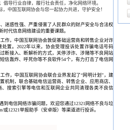
；倡导行业自律，履行社会责任，净化网络环境。
际，中国互联网协会与您一起协力共进，守护安全！
、迷惑性强、严重侵害了人民群众的财产安全与合法权
新时代信息网络建设的重要课题。
工作，中国互联网协会敦促基础运营商和转售企业对诈
处置。2022年以来，协会受理投诉处置诈骗电话号码
，通过断接入、断解析的方式，关停涉诈、涉赌等不良网站
、短信轰炸、呼死你等不良软件54个，有力打击了电信网
工作，中国互联网协会联合业界发起了“网明计划”，建
处置机制，联合基础电信运营商、转售企业、应用商店、
商、搜索引擎等电信和互联网企业共同清理各类不良信
到电信网络诈骗问题，欢迎您通过12321网络不良与垃
321.cn/或12321举报助手（安卓版）等渠道进行投诉。